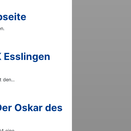
bseite
n.
 Esslingen
 den...
Der Oskar des
 eine...