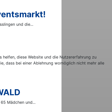
ventsmarkt!
lingen und die...
ns helfen, diese Website und die Nutzererfahrung zu
ie, dass bei einer Ablehnung womöglich nicht mehr alle
 WALD
 65 Mädchen und...