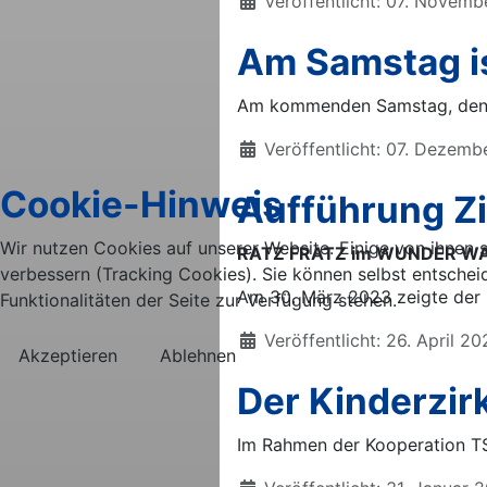
Details
Veröffentlicht: 07. Novem
Am Samstag i
Am kommenden Samstag, den 10
Details
Veröffentlicht: 07. Dezem
Cookie-Hinweis
Aufführung Zi
Wir nutzen Cookies auf unserer Website. Einige von ihnen s
RATZ FRATZ im WUNDER W
verbessern (Tracking Cookies). Sie können selbst entschei
Am 30. März 2023 zeigte der Ki
Funktionalitäten der Seite zur Verfügung stehen.
Details
Veröffentlicht: 26. April 2
Akzeptieren
Ablehnen
Der Kinderzi
Im Rahmen der Kooperation TS