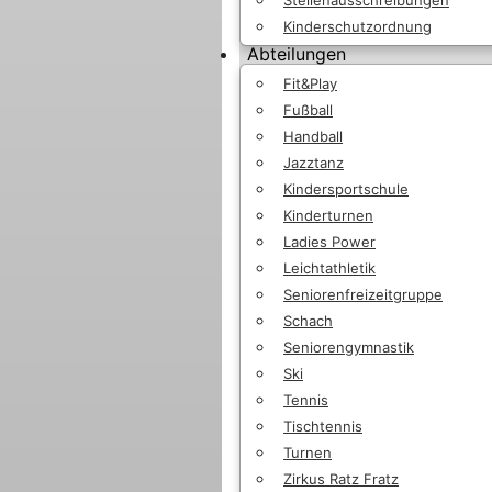
Kinderschutzordnung
Abteilungen
Fit&Play
Fußball
Handball
Jazztanz
Kindersportschule
Kinderturnen
Ladies Power
Leichtathletik
Seniorenfreizeitgruppe
Schach
Seniorengymnastik
Ski
Tennis
Tischtennis
Turnen
Zirkus Ratz Fratz