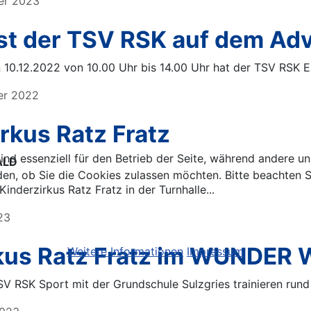
ber 2023
st der TSV RSK auf dem Ad
.12.2022 von 10.00 Uhr bis 14.00 Uhr hat der TSV RSK Ess
ber 2022
rkus Ratz Fratz
ind essenziell für den Betrieb der Seite, während andere u
ALD
den, ob Sie die Cookies zulassen möchten. Bitte beachten S
nderzirkus Ratz Fratz in der Turnhalle...
023
rkus Ratz Fratz im WUNDER
Weitere Informationen
Impressum
V RSK Sport mit der Grundschule Sulzgries trainieren rund