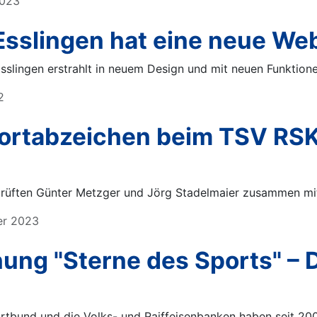
2023
sslingen hat eine neue We
lingen erstrahlt in neuem Design und mit neuen Funktione
2
portabzeichen beim TSV RSK
rüften Günter Metzger und Jörg Stadelmaier zusammen mit
er 2023
ung "Sterne des Sports" – 
tbund und die Volks- und Raiffeisenbanken haben seit 2004