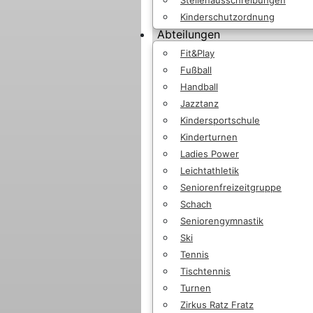
Kinderschutzordnung
Abteilungen
Fit&Play
Fußball
Handball
Jazztanz
Kindersportschule
Kinderturnen
Ladies Power
Leichtathletik
Seniorenfreizeitgruppe
Schach
Seniorengymnastik
Ski
Tennis
Tischtennis
Turnen
Zirkus Ratz Fratz