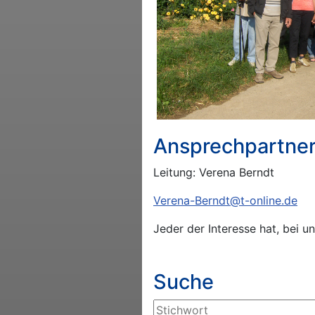
Ansprechpartner
Leitung: Verena Berndt
Verena-Berndt@t-online.de
Jeder der Interesse hat, bei u
Suche
Suchen ...