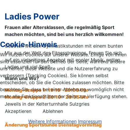
Ladies Power
Frauen aller Altersklassen, die regelmäßig Sport
machen möchten, sind bei uns herzlich willkommen!
Cookie-Hinweis
Geboten werden Gymnastikstunden mit einem bunten
Mix aus der Welt des Fitnesstrainings. Freuen Sie sich
Wir nutzen Cookies auf unserer Website. Einige von ihnen
auf ein vielseitiges Angebot mit cooler Musik, netten
sind essenziell für den Betrieb der Seite, während andere
Ladies und viel Spaß.
uns helfen, diese Website und die Nutzererfahrung zu
verbessern (Tracking Cookies). Sie können selbst
Wann und Wo?
entscheiden, ob Sie die Cookies zulassen möchten. Bitte
beachten Sie, dass bei einer Ablehnung womöglich nicht
Montag-Gruppe 1: 19:15 - 20:00 Uhr
mehr alle Funktionalitäten der Seite zur Verfügung stehen.
Montag-Gruppe 2: 20:10 - 20:55 Uhr
Jeweils in der Kelterturnhalle Sulzgries
Akzeptieren
Ablehnen
Weitere Informationen
Impressum
Änderung Sportstunde Dienstagvormittag