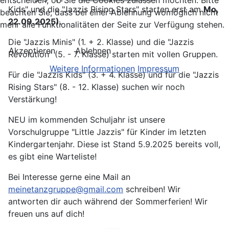
entscheiden, ob Sie die Cookies zulassen möchten. Bitte
Kids" und die "Jazzis Rising Stars" starten erst am
Mo,
beachten Sie, dass bei einer Ablehnung womöglich nicht
22.09.2025).
mehr alle Funktionalitäten der Seite zur Verfügung stehen.
Die "Jazzis Minis" (1. + 2. Klasse) und die "Jazzis
Akzeptieren
Ablehnen
Revolution" (5. - 7. Klasse) starten mit vollen Gruppen.
Weitere Informationen
Impressum
Für die "Jazzis Kids" (3. + 4. Klasse) und für die "Jazzis
Rising Stars" (8. - 12. Klasse) suchen wir noch
Verstärkung!
NEU im kommenden Schuljahr ist unsere
Vorschulgruppe "Little Jazzis" für Kinder im letzten
Kindergartenjahr. Diese ist Stand 5.9.2025 bereits voll,
es gibt eine Warteliste!
Bei Interesse gerne eine Mail an
meinetanzgruppe@gmail.com
schreiben! Wir
antworten dir auch während der Sommerferien! Wir
freuen uns auf dich!