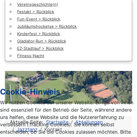
Vereinsgeschichte(n)
Festakt > Rückblick
Fun-Event > Rückblick
Jubiläumshocketse > Rückblick
Kinderfest > Rückblick
Gladiator-Run > Rückblick
EZ-Stadtlauf > Rückblick
Fitness-Nacht
Cookie-Hinweis
Wir nutzen Cookies auf unserer Website. Einige von ihnen
sind essenziell für den Betrieb der Seite, während andere
uns helfen, diese Website und die Nutzererfahrung zu
Aktuelle Seite:
Startseite
Abteilungen
verbessern (Tracking Cookies). Sie können selbst
Jazztanz
Kontakt
entscheiden, ob Sie die Cookies zulassen möchten. Bitte